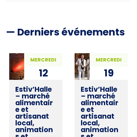
— Derniers événements
MERCREDI
MERCREDI
12
19
AOÛ. 2026
AOÛ. 2026
Estiv’Halle
Estiv’Halle
– marché
– marché
alimentair
alimentair
e et
e et
artisanat
artisanat
local,
local,
animation
animation
s et
s et