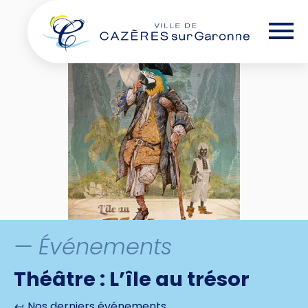
Skip
— Options d'accessibilité
to
the
content
— Événements
Théâtre : L’île au trésor
Nos derniers événements