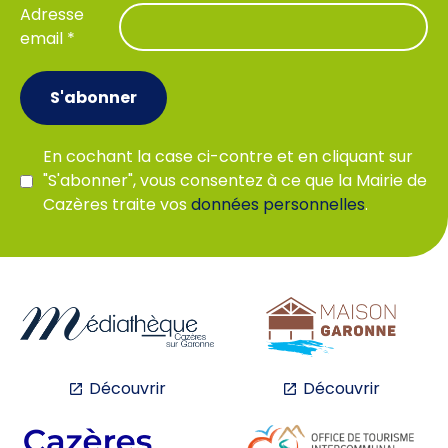
Adresse
email *
S'abonner
En cochant la case ci-contre et en cliquant sur
"S'abonner", vous consentez à ce que la Mairie de
Cazères traite vos
données personnelles
.
Découvrir
Découvrir