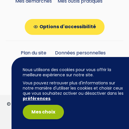
Mes démarches
Mes outils pratiques
Options d'accessibilité
Plan du site
Données personnelles
Gestion des cookies
Nous utilisons des cookies pour vous offrir la
meilleure expérience sur notre site.
Vous pouvez retrouver plus d'informations sur
notre manière d'utiliser les cookies et choisir ceux
que vous souhaitez activer ou désactiver dans les
préférences
.
© Mairie de Cazères • 2026 | www.mairie-cazeres.fr
| Tous droits réservés |
Mentions légales
Mes choix
Réalisation :
Le Radis Rose