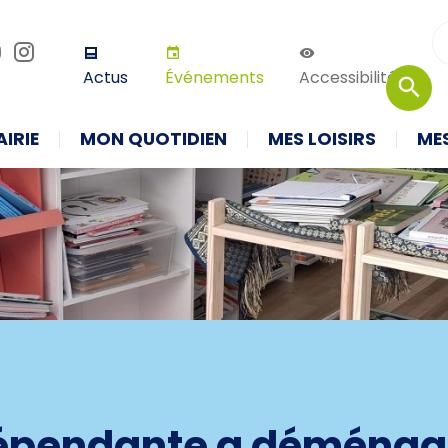
r défaut
Augmenter la taille
Thème 
Actus
Événements
Accessibilité
IRIE
MON QUOTIDIEN
MES LOISIRS
ME
ndépendante a déménag