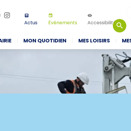
r défaut
Augmenter la taille
Thème 
Actus
Événements
Accessibilité
IRIE
MON QUOTIDIEN
MES LOISIRS
ME