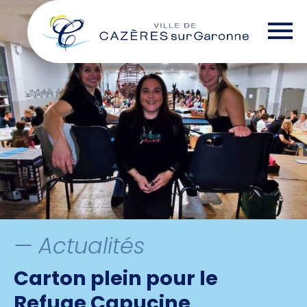
Skip
— Options d'accessibilité
to
the
content
— Actualités
Carton plein pour le
Refuge Capucine