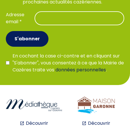
prochaines actualités cazériennes.
Adresse
email *
S'abonner
En cochant la case ci-contre et en cliquant sur
"S'abonner", vous consentez à ce que la Mairie de
Cazères traite vos
données personnelles
.
Découvrir
Découvrir