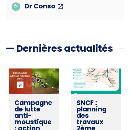
Dr Conso
— Dernières actualités
Campagne
SNCF :
de lutte
planning
anti-
des
moustique
travaux
: action
2ème