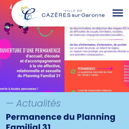
Skip
— Options d'accessibilité
to
the
content
— Actualités
Permanence du Planning
Familial 31