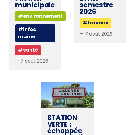
municipale
semestre
2026
#environnement
#travaux
#infos
— 7 août 2026
mairie
#santé
— 7 août 2026
STATION
VERTE :
échappée