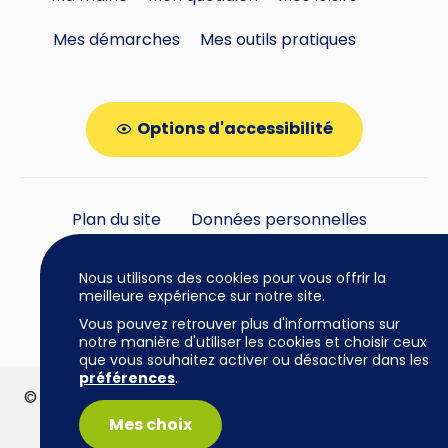
Mes démarches
Mes outils pratiques
Options d'accessibilité
Plan du site
Données personnelles
Gestion des cookies
Nous utilisons des cookies pour vous offrir la
meilleure expérience sur notre site.
Vous pouvez retrouver plus d'informations sur
notre manière d'utiliser les cookies et choisir ceux
que vous souhaitez activer ou désactiver dans les
préférences
.
© Mairie de Cazères • 2026 | www.mairie-cazeres.fr
| Tous droits réservés |
Mentions légales
Mes choix