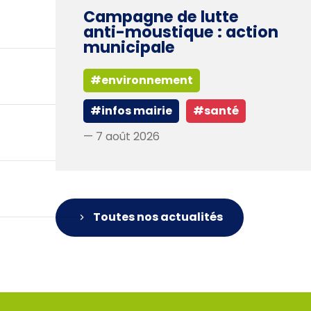
Campagne de lutte
anti-moustique : action
municipale
#environnement
#infos mairie
#santé
— 7 août 2026
Toutes nos actualités