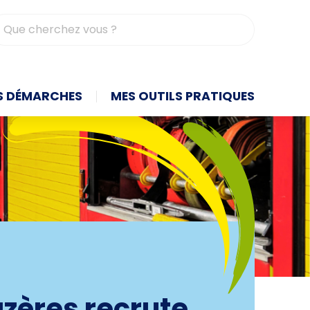
contrasté
S DÉMARCHES
MES OUTILS PRATIQUES
azères recrute