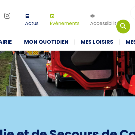
r défaut
Augmenter la taille
Thème 
Actus
Événements
Accessibilité
IRIE
MON QUOTIDIEN
MES LOISIRS
ME
die et de Secours de C