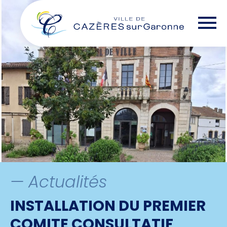
Skip
— Options d'accessibilité
to
the
content
— Actualités
INSTALLATION DU PREMIER
COMITE CONSULTATIF