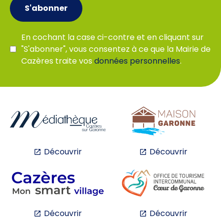
S'abonner
En cochant la case ci-contre et en cliquant sur
"S'abonner", vous consentez à ce que la Mairie de
Cazères traite vos
données personnelles
.
Découvrir
Découvrir
Découvrir
Découvrir