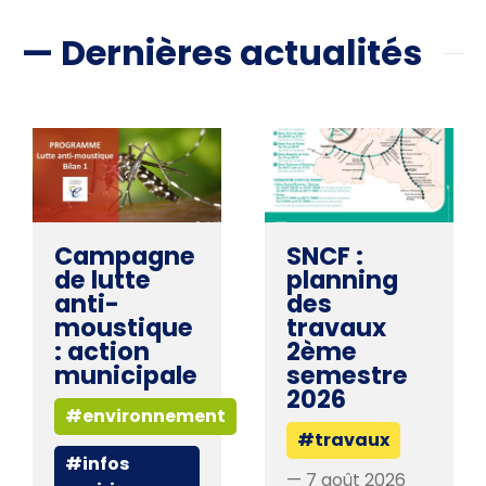
— Dernières actualités
Campagne
SNCF :
de lutte
planning
anti-
des
moustique
travaux
: action
2ème
municipale
semestre
2026
#environnement
#travaux
#infos
— 7 août 2026