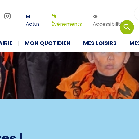
r défaut
Augmenter la taille
Thème 
Actus
Événements
Accessibilité
IRIE
MON QUOTIDIEN
MES LOISIRS
ME
es !