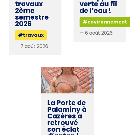
travaux
verte au fil
2ème
de l’eau !
semestre
#environnement
2026
— 6 août 2026
#travaux
— 7 août 2026
La Porte de
Palaminy à
Cazères a
retrouvé
son éclat