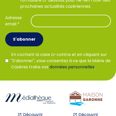
formulaire ci-dessous pour ne rien rater des
prochaines actualités cazériennes.
Adresse
email *
S'abonner
En cochant la case ci-contre et en cliquant sur
"S'abonner", vous consentez à ce que la Mairie de
Cazères traite vos
données personnelles
.
Découvrir
Découvrir