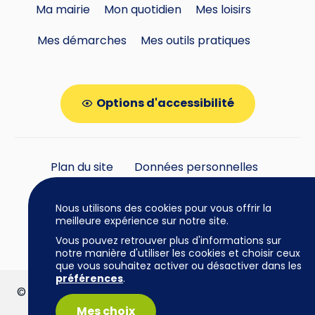
Ma mairie
Mon quotidien
Mes loisirs
Mes démarches
Mes outils pratiques
Options d'accessibilité
Plan du site
Données personnelles
Gestion des cookies
Nous utilisons des cookies pour vous offrir la
meilleure expérience sur notre site.
Vous pouvez retrouver plus d'informations sur
notre manière d'utiliser les cookies et choisir ceux
que vous souhaitez activer ou désactiver dans les
préférences
.
© Mairie de Cazères • 2026 | www.mairie-cazeres.fr
| Tous droits réservés |
Mentions légales
Mes choix