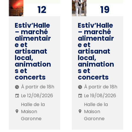
12
19
AOÛ. 2026
AOÛ. 2026
Estiv’Halle
Estiv’Halle
– marché
– marché
alimentair
alimentair
e et
e et
artisanat
artisanat
local,
local,
animation
animation
s et
s et
concerts
concerts
À partir de 18h
À partir de 18h
Le 12/08/2026
Le 19/08/2026
Halle de la
Halle de la
Maison
Maison
Garonne
Garonne