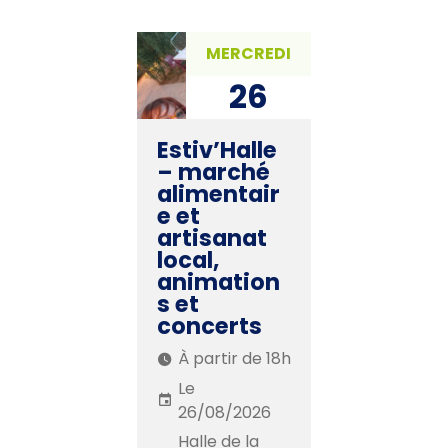
MERCREDI
26
AOÛ. 2026
Estiv’Halle
– marché
alimentair
e et
artisanat
local,
animation
s et
concerts
À partir de 18h
Le
26/08/2026
Halle de la