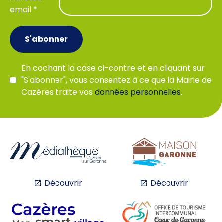
email *
S'abonner
En cochant la case ci-contre et en cliquant sur
"S'abonner", vous consentez à ce que la Mairie de
Cazères traite vos
données personnelles
.
Découvrir
Découvrir