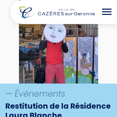
Skip
— Options d'accessibilité
to
the
content
— Événements
Restitution de la Résidence
Laura Blanche