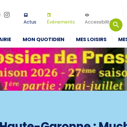
r défaut
Augmenter la taille
Thème 
Actus
Événements
Accessibilité
IRIE
MON QUOTIDIEN
MES LOISIRS
ME
 Haute-Garonne : Mu