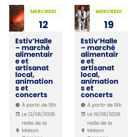
MERCREDI
MERCREDI
12
19
AOÛ. 2026
AOÛ. 2026
Estiv’Halle
Estiv’Halle
– marché
– marché
alimentair
alimentair
e et
e et
artisanat
artisanat
local,
local,
animation
animation
s et
s et
concerts
concerts
À partir de 18h
À partir de 18h
Le 12/08/2026
Le 19/08/2026
Halle de la
Halle de la
Maison
Maison