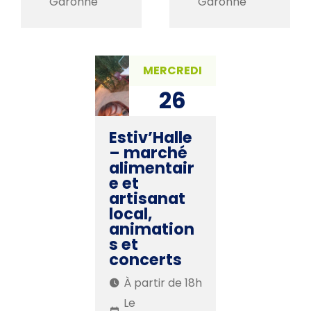
Garonne
Garonne
MERCREDI
26
AOÛ. 2026
Estiv’Halle
– marché
alimentair
e et
artisanat
local,
animation
s et
concerts
À partir de 18h
Le