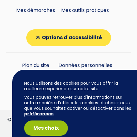
Mes démarches
Mes outils pratiques
Options d'accessibilité
Plan du site
Données personnelles
Gestion des cookies
Nous utilisons des cookies pour vous offrir la
meilleure expérience sur notre site.
Vous pouvez retrouver plus d'informations sur
notre manière d'utiliser les cookies et choisir ceux
que vous souhaitez activer ou désactiver dans les
préférences
.
© Mairie de Cazères • 2026 | www.mairie-cazeres.fr
| Tous droits réservés |
Mentions légales
Mes choix