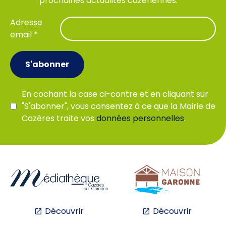
prochaines actualités cazériennes.
Adresse
email *
S'abonner
En cochant la case ci-contre et en cliquant sur
"S'abonner", vous consentez à ce que la Mairie de
Cazères traite vos
données personnelles
.
Découvrir
Découvrir