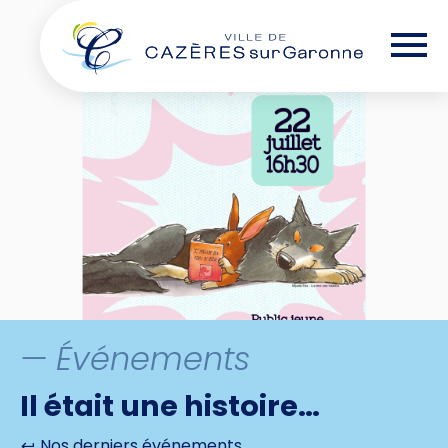
Skip
— Options d'accessibilité
to
the
content
— Événements
Il était une histoire…
Nos derniers événements