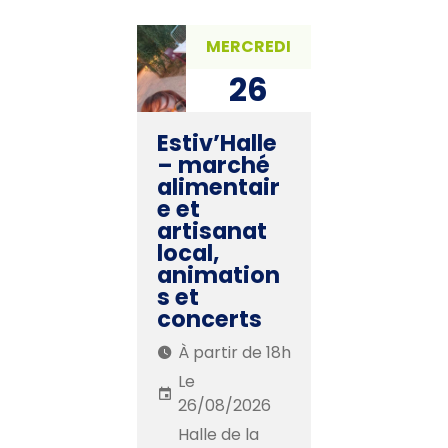
MERCREDI
26
AOÛ. 2026
Estiv’Halle
– marché
alimentair
e et
artisanat
local,
animation
s et
concerts
À partir de 18h
Le
26/08/2026
Halle de la