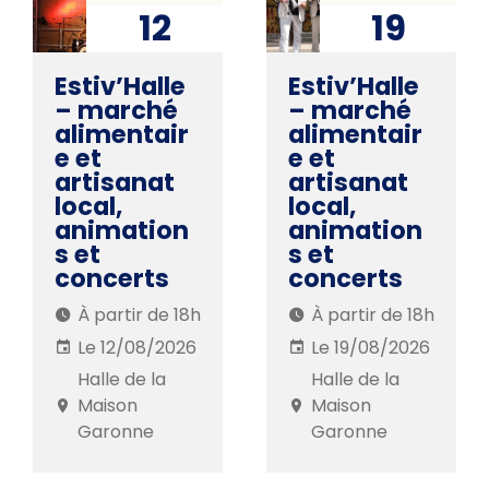
12
19
AOÛ. 2026
AOÛ. 2026
Estiv’Halle
Estiv’Halle
– marché
– marché
alimentair
alimentair
e et
e et
artisanat
artisanat
local,
local,
animation
animation
s et
s et
concerts
concerts
À partir de 18h
À partir de 18h
Le 12/08/2026
Le 19/08/2026
Halle de la
Halle de la
Maison
Maison
Garonne
Garonne