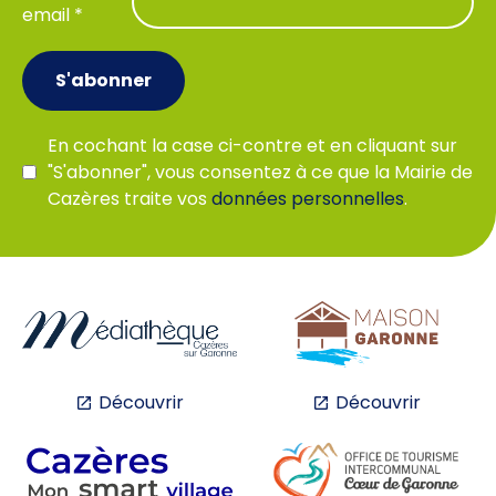
email *
S'abonner
En cochant la case ci-contre et en cliquant sur
"S'abonner", vous consentez à ce que la Mairie de
Cazères traite vos
données personnelles
.
Découvrir
Découvrir