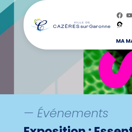
Skip
Diminuer la taille
Taille pa
to
the
content
MA MA
— Événements
Exposition : Essent