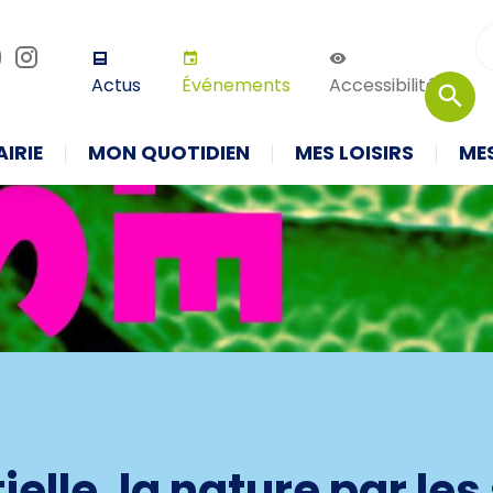
r défaut
Augmenter la taille
Thème 
Actus
Événements
Accessibilité
IRIE
MON QUOTIDIEN
MES LOISIRS
ME
ielle, la nature par les