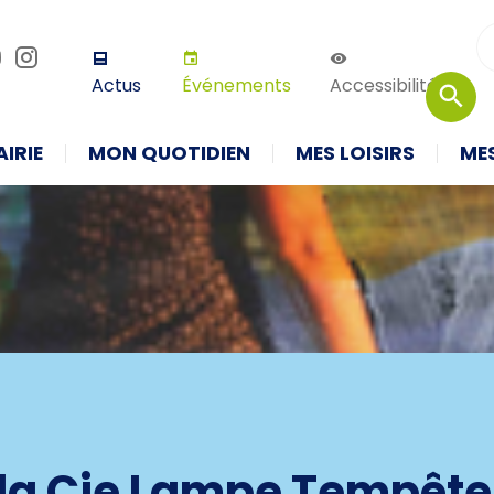
r défaut
Augmenter la taille
Thème 
Actus
Événements
Accessibilité
IRIE
MON QUOTIDIEN
MES LOISIRS
ME
 la Cie Lampe Tempête