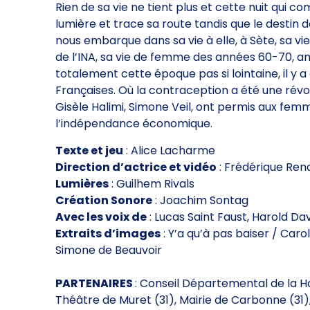
Rien de sa vie ne tient plus et cette nuit qui c
lumière et trace sa route tandis que le desti
nous embarque dans sa vie à elle, à Sète, sa vie
de l’INA, sa vie de femme des années 60-70, am
totalement cette époque pas si lointaine, il y 
Françaises. Où la contraception a été une ré
Gisèle Halimi, Simone Veil, ont permis aux femm
l’indépendance économique.
Texte et jeu
: Alice Lacharme
Direction d’actrice et vidéo
: Frédérique Ren
Lumières
: Guilhem Rivals
Création Sonore
: Joachim Sontag
Avec les voix de
: Lucas Saint Faust, Harold Da
Extraits d’images
: Y’a qu’à pas baiser / Caro
Simone de Beauvoir
PARTENAIRES
: Conseil Départemental de la Ha
Théâtre de Muret (31), Mairie de Carbonne (31), 