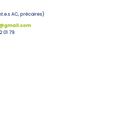
t.e.s AC, précaires)
l@gmail.com
2 01 79