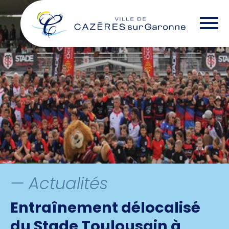
Skip
— Options d'accessibilité
to
the
content
— Actualités
Entraînement délocalisé
du Stade Toulousain à