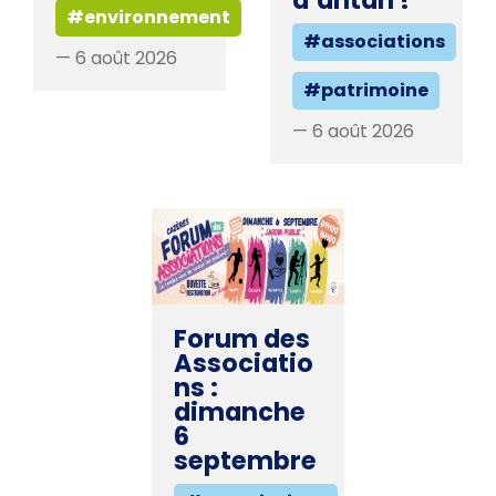
#environnement
#associations
— 6 août 2026
#patrimoine
— 6 août 2026
Forum des
Associatio
ns :
dimanche
6
septembre