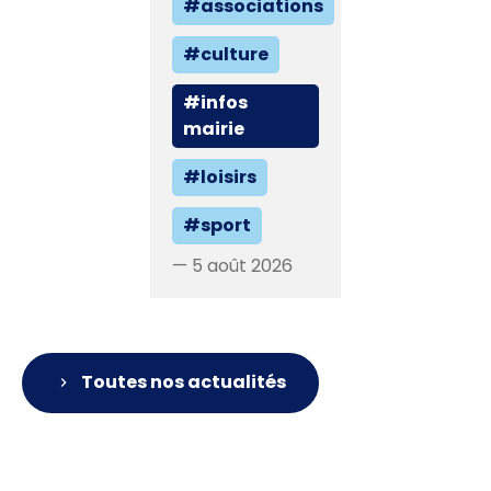
#associations
#culture
#infos
mairie
#loisirs
#sport
— 5 août 2026
Toutes nos actualités