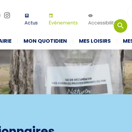
r défaut
Augmenter la taille
Thème 
Actus
Événements
Accessibilité
IRIE
MON QUOTIDIEN
MES LOISIRS
ME
ionnaires