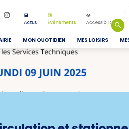
r défaut
Augmenter la taille
Thème 
Actus
Événements
Accessibilité
IRIE
MON QUOTIDIEN
MES LOISIRS
ME
circulation et station