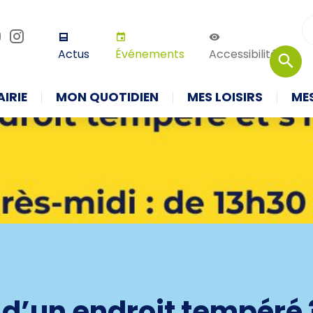
r défaut
Augmenter la taille
Thème 
Actus
Événements
Accessibilité
IRIE
MON QUOTIDIEN
MES LOISIRS
ME
 d’un endroit tempéré 