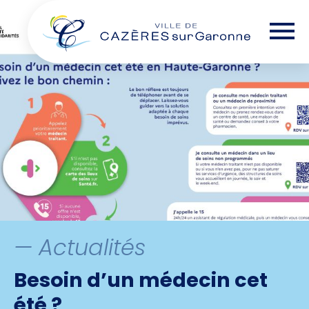
Skip
— Options d'accessibilité
to
the
content
— Actualités
Besoin d’un médecin cet
été ?