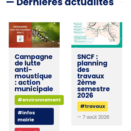
— Dernières actualités
Campagne
SNCF :
de lutte
planning
anti-
des
moustique
travaux
: action
2ème
municipale
semestre
2026
#environnement
#travaux
#infos
— 7 août 2026
mairie