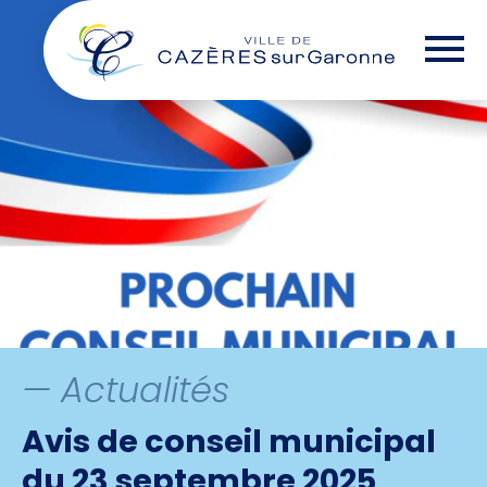
Skip
— Options d'accessibilité
to
the
content
— Actualités
Avis de conseil municipal
du 23 septembre 2025