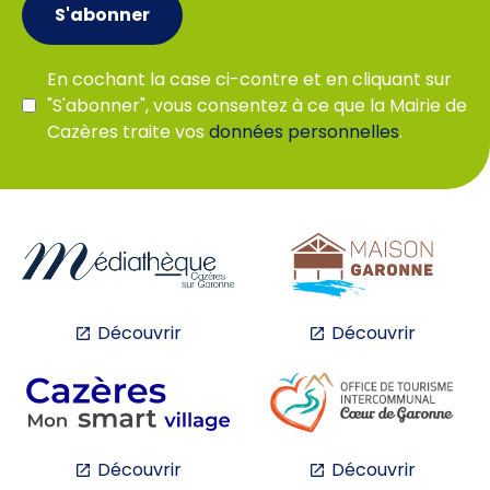
S'abonner
En cochant la case ci-contre et en cliquant sur
"S'abonner", vous consentez à ce que la Mairie de
Cazères traite vos
données personnelles
.
Découvrir
Découvrir
Découvrir
Découvrir