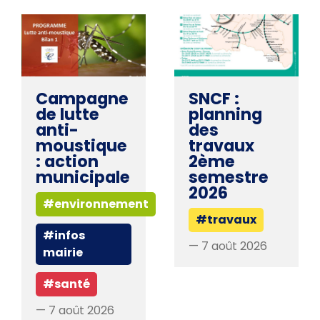
Campagne
SNCF :
de lutte
planning
anti-
des
moustique
travaux
: action
2ème
municipale
semestre
2026
#environnement
#travaux
#infos
— 7 août 2026
mairie
#santé
— 7 août 2026