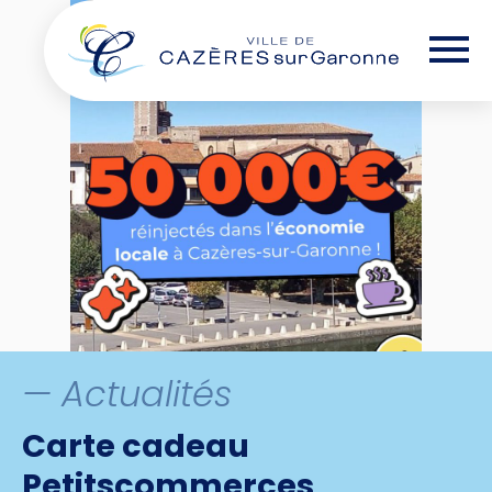
Skip
— Options d'accessibilité
to
the
content
— Actualités
Carte cadeau
Petitscommerces